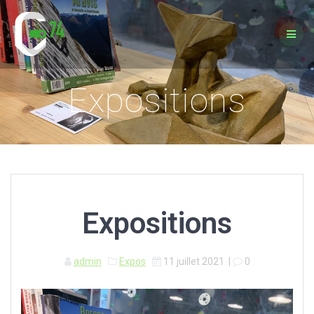
Passer
au
contenu
Expositions
Expositions
admin
Expos
11 juillet 2021
|
0