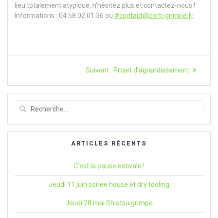
lieu totalement atypique, n’hésitez plus et contactez-nous !
Informations : 04.58.02.01.36 ou
#contact@corti-grimpe.fr
Navigation
Article
Suivant :
Projet d’agrandissement
suivant
de
:
l’article
Recherche
pour
:
ARTICLES RÉCENTS
C’est la pause estivale !
Jeudi 11 juin soirée house et dry tooling
Jeudi 28 mai Shiatsu grimpe