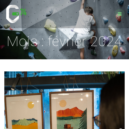
Passer
au
contenu
Mois :
février 2024