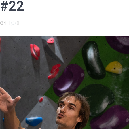
 #22
024
|
0