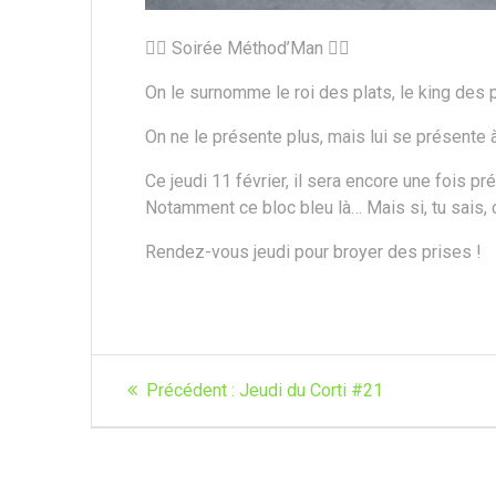
🧗‍♀️ Soirée Méthod’Man 🧗‍♀️
On le surnomme le roi des plats, le king des 
On ne le présente plus, mais lui se présente à 
Ce jeudi 11 février, il sera encore une fois pré
Notamment ce bloc bleu là… Mais si, tu sais, 
Rendez-vous jeudi pour broyer des prises !
Navigation
Article
Précédent :
Jeudi du Corti #21
de
précédent
:
l’article