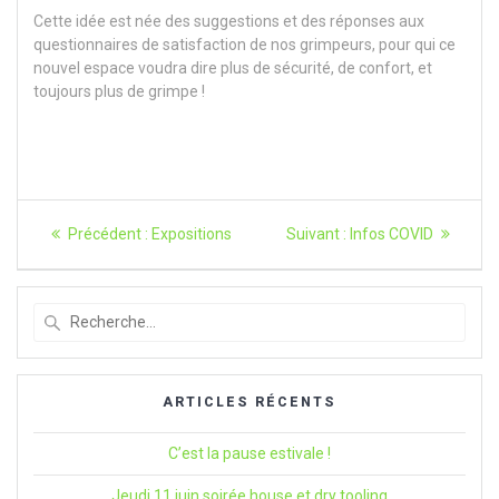
Cette idée est née des suggestions et des réponses aux
questionnaires de
satisfaction de nos grimpeurs, pour qui ce
nouvel espace voudra dire plus de sécurité, de confort, et
toujours plus de grimpe !
Navigation
Article
Article
Précédent :
Expositions
Suivant :
Infos COVID
précédent
suivant
de
:
:
l’article
Recherche
pour
:
ARTICLES RÉCENTS
C’est la pause estivale !
Jeudi 11 juin soirée house et dry tooling