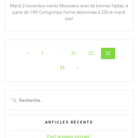
Mardi 2 novembre soirée Mexicaine avec de bonnes fajitas, à
partir de 19h! Cortigrimpe ferme désormais à 23h le mardi
soir!
Navigation
Page
Page
Page
Page
1
…
21
22
23
au
Page
24
sein
des
articles
Recherche
pour
:
ARTICLES RÉCENTS
C’est la pause estivale !