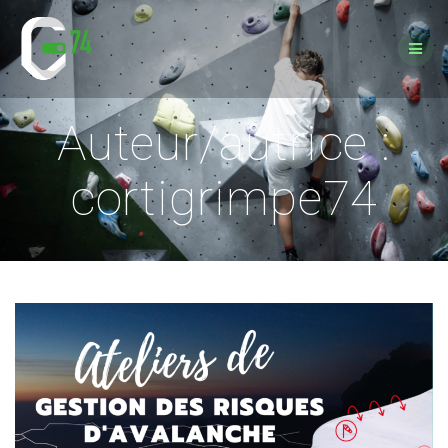
Passer
au
contenu
Auteur/autrice :
cortigrimpe74