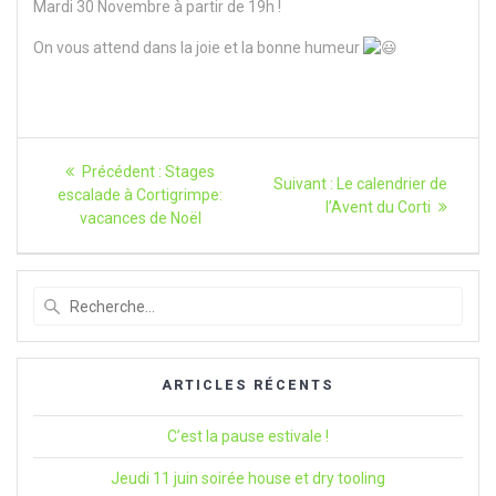
Mardi 30 Novembre à partir de 19h !
On vous attend dans la joie et la bonne humeur
Navigation
Article
Précédent :
Stages
Article
Suivant :
Le calendrier de
précédent
de
escalade à Cortigrimpe:
suivant
l’Avent du Corti
:
vacances de Noël
:
l’article
Recherche
pour
:
ARTICLES RÉCENTS
C’est la pause estivale !
Jeudi 11 juin soirée house et dry tooling