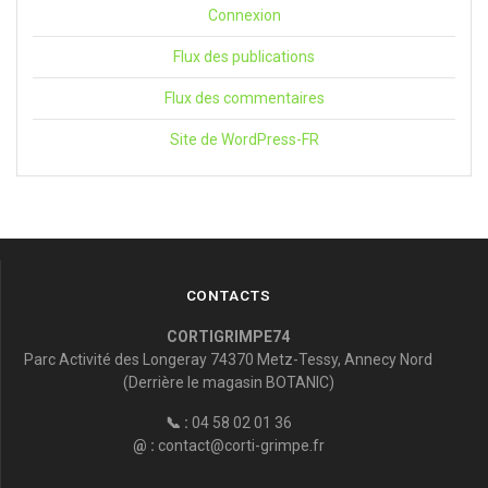
Connexion
Flux des publications
Flux des commentaires
Site de WordPress-FR
CONTACTS
CORTIGRIMPE74
Parc Activité des Longeray 74370 Metz-Tessy, Annecy Nord
(Derrière le magasin BOTANIC)
📞 :
04 58 02 01 36
@ :
contact@corti-grimpe.fr