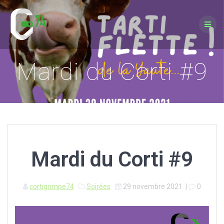
Passer
au
contenu
Mardi du Corti #9
Mardi du Corti #9
cortigrimpe74
Soirées
29 novembre 2021
|
0