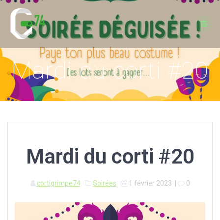
Passer
au
contenu
Mardi du corti #20
Mardi du corti #20
cortigrimpe74
Soirées
1 février 2023
|
0