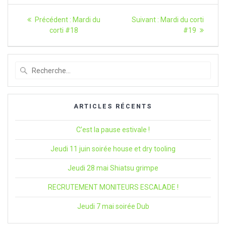
Navigation
Article
Article
Précédent :
Mardi du
Suivant :
Mardi du corti
précédent
suivant
de
corti #18
#19
:
:
l’article
Recherche
pour
:
ARTICLES RÉCENTS
C’est la pause estivale !
Jeudi 11 juin soirée house et dry tooling
Jeudi 28 mai Shiatsu grimpe
RECRUTEMENT MONITEURS ESCALADE !
Jeudi 7 mai soirée Dub