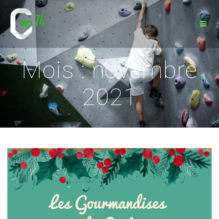
Passer
au
contenu
Mois :
novembre
2021