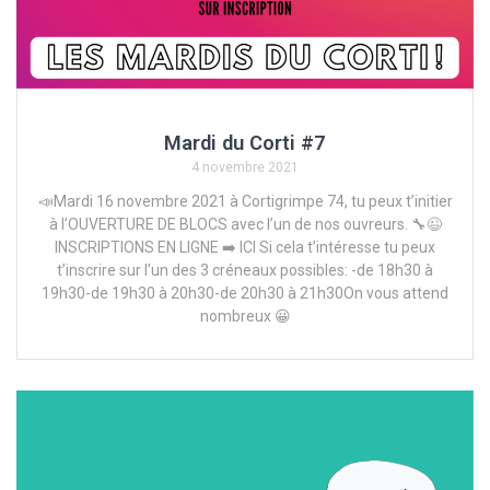
Mardi du Corti #7
4 novembre 2021
📣Mardi 16 novembre 2021 à Cortigrimpe 74, tu peux t’initier
à l’OUVERTURE DE BLOCS avec l’un de nos ouvreurs. 🔧😉
INSCRIPTIONS EN LIGNE ➡️ ICI Si cela t’intéresse tu peux
t’inscrire sur l’un des 3 créneaux possibles: -de 18h30 à
19h30-de 19h30 à 20h30-de 20h30 à 21h30On vous attend
nombreux 😀