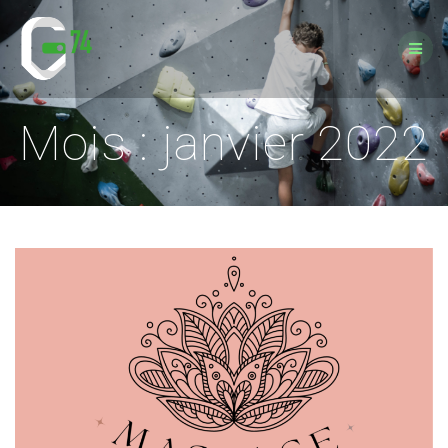
Passer
au
contenu
Mois :
janvier 2022