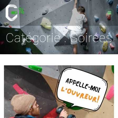
Passer
au
contenu
Catégorie :
Soirées