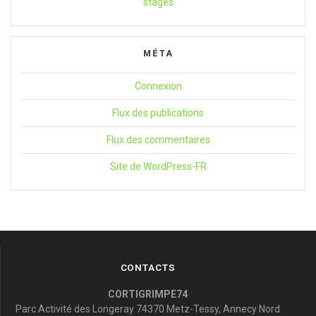
stages
MÉTA
Connexion
Flux des publications
Flux des commentaires
Site de WordPress-FR
CONTACTS
CORTIGRIMPE74
Parc Activité des Longeray 74370 Metz-Tessy, Annecy Nord