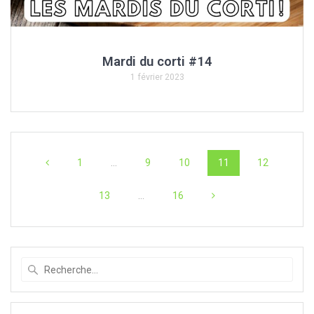
Mardi du corti #14
1 février 2023
Navigation
Page
Page
Page
Page
Page
1
…
9
10
11
12
au
Page
Page
13
…
16
sein
des
articles
Recherche
pour
: