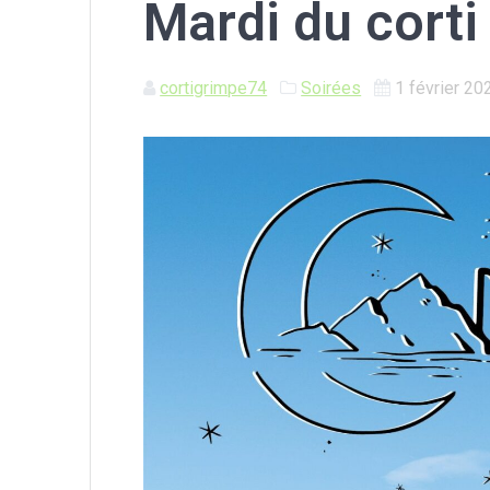
Mardi du corti
cortigrimpe74
Soirées
1 février 20