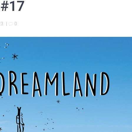
 #17
23
|
0