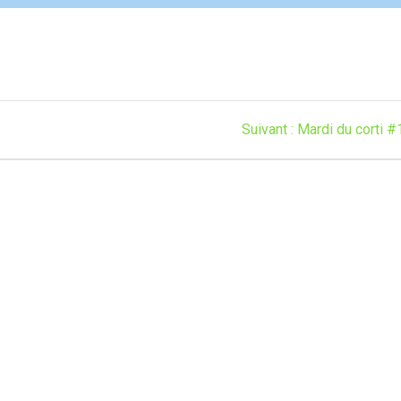
Article
Suivant :
Mardi du corti #
suivant
: