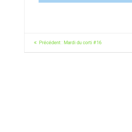
Navigation
Article
Précédent :
Mardi du corti #16
de
précédent
:
l’article