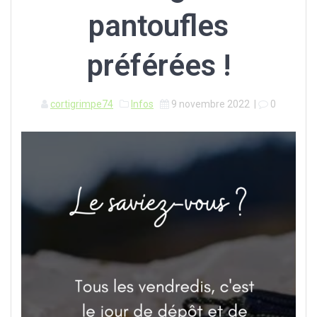
pantoufles
préférées !
cortigrimpe74
Infos
9 novembre 2022
|
0