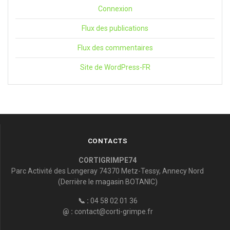
Connexion
Flux des publications
Flux des commentaires
Site de WordPress-FR
CONTACTS
CORTIGRIMPE74
Parc Activité des Longeray 74370 Metz-Tessy, Annecy Nord
(Derrière le magasin BOTANIC)
📞 :
04 58 02 01 36
@ :
contact@corti-grimpe.fr