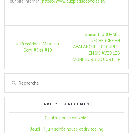
leur site internet :
https://www.auxpiedsdesvoies.fr/
Navigation
Article
Suivant :
JOURNÉE
suivant
de
RECHERCHE EN
Article
Précédent :
Mardi du
:
AVALANCHE – SECURITE
précédent
Corti #9 et #10
l’article
EN SKI AVEC LES
:
MONITEURS DU CORTI.
Recherche
pour
:
ARTICLES RÉCENTS
C’est la pause estivale !
Jeudi 11 juin soirée house et dry tooling