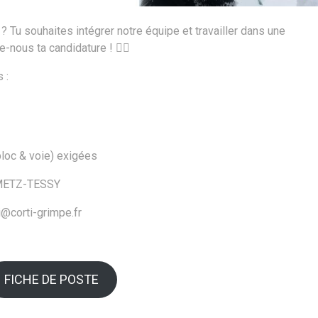
 Tu souhaites intégrer notre équipe et travailler dans une
-nous ta candidature ! 🧗‍♂️
 :
loc & voie) exigées
 METZ-TESSY
i@corti-grimpe.fr
FICHE DE POSTE