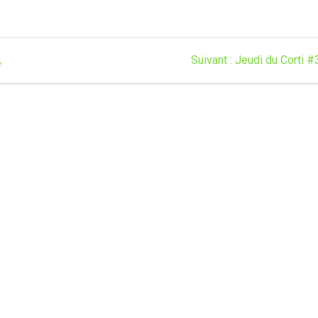
Article

Suivant :
Jeudi du Corti #
suivant
: