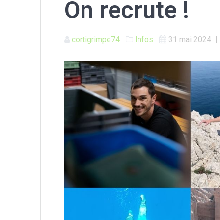
On recrute !
cortigrimpe74
Infos
31 mai 2024
|