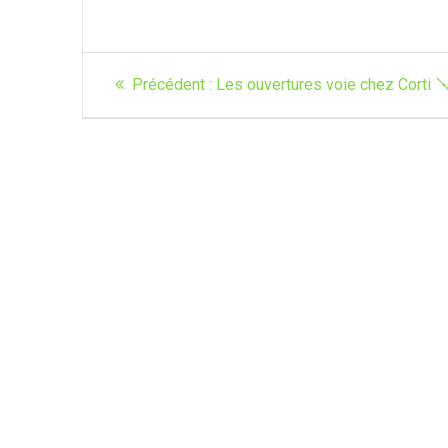
Navigation
Article
Précédent :
Les ouvertures voie chez Corti 
de
précédent
:
l’article