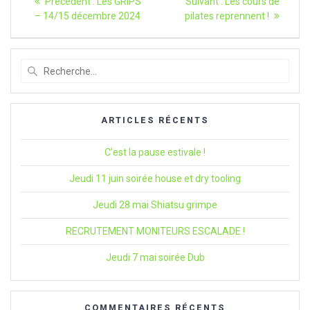
Article
Article
Précédent :
Les GRIPS
Suivant :
Les cours de
précédent
suivant
de
– 14/15 décembre 2024
pilates reprennent !
:
:
l’article
Recherche
pour
:
ARTICLES RÉCENTS
C’est la pause estivale !
Jeudi 11 juin soirée house et dry tooling
Jeudi 28 mai Shiatsu grimpe
RECRUTEMENT MONITEURS ESCALADE !
Jeudi 7 mai soirée Dub
COMMENTAIRES RÉCENTS