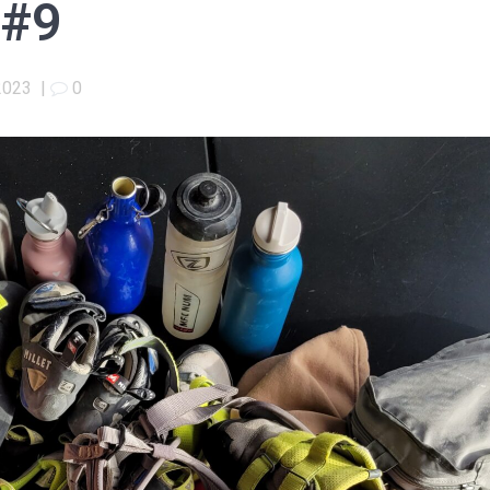
 #9
2023
|
0