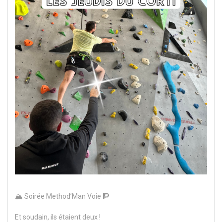
🏔️ Soirée Method’Man Voie 🧗
Et soudain, ils étaient deux !