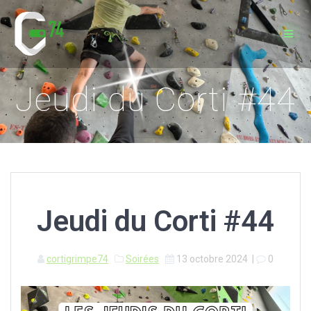
Passer
au
contenu
Jeudi du Corti #44
Jeudi du Corti #44
cortigrimpe74
Soirées
13 octobre 2024
|
0