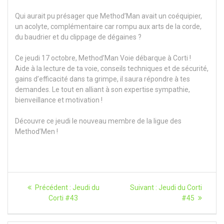
Qui aurait pu présager que Method’Man avait un coéquipier,
un acolyte, complémentaire car rompu aux arts de la corde,
du baudrier et du clippage de dégaines ?
Ce jeudi 17 octobre, Method’Man Voie débarque à Corti !
Aide à la lecture de ta voie, conseils techniques et de sécurité,
gains d’efficacité dans ta grimpe, il saura répondre à tes
demandes. Le tout en alliant à son expertise sympathie,
bienveillance et motivation !
Découvre ce jeudi le nouveau membre de la ligue des
Method’Men !
Navigation
Article
Article
Précédent :
Jeudi du
Suivant :
Jeudi du Corti
précédent
suivant
de
Corti #43
#45
:
:
l’article