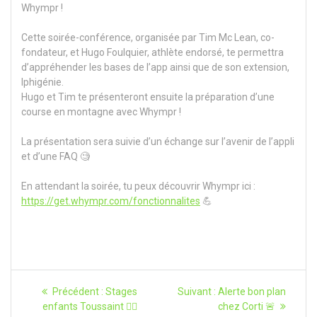
Whympr !
Cette soirée-conférence, organisée par Tim Mc Lean, co-
fondateur, et Hugo Foulquier, athlète endorsé, te permettra
d’appréhender les bases de l’app ainsi que de son extension,
Iphigénie.
Hugo et Tim te présenteront ensuite la préparation d’une
course en montagne avec Whympr !
La présentation sera suivie d’un échange sur l’avenir de l’appli
et d’une FAQ 🧐
En attendant la soirée, tu peux découvrir Whympr ici :
https://get.whympr.com/fonctionnalites
💪
Navigation
Article
Article
Précédent :
Stages
Suivant :
Alerte bon plan
précédent
suivant
de
enfants Toussaint 🧗‍♀️
chez Corti 🚨