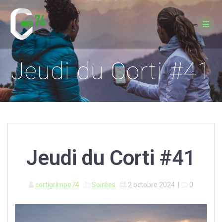
Passer
au
contenu
Jeudi du Corti #41
Jeudi du Corti #41
cortigrimpe74
Soirées
2 octobre 2024
|
0