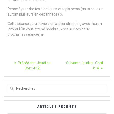
Pense à prendre tes élastiques et tapis perso (mais nous en
auront plusieurs en dépannage) 💪
Cette séance sera suivie d’un atelier strapping avec Lisa en
janvier ! On vous attend nombreux.ses sur ces deux
prochaines séances 🔥
Navigation
Article
Article
Précédent :
Jeudi du
Suivant :
Jeudi du Corti
précédent
suivant
de
Corti #12
#14
:
:
l’article
Recherche
pour
:
ARTICLES RÉCENTS