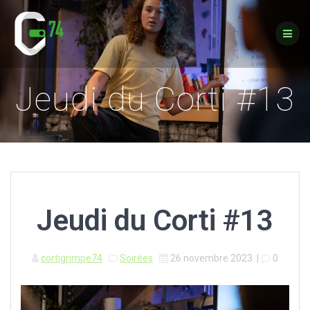
Passer
au
contenu
Jeudi du Corti #13
Jeudi du Corti #13
cortigrimpe74
Soirées
26 novembre 2023
|
0