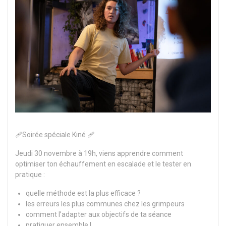
🩹Soirée spéciale Kiné 🩹
Jeudi 30 novembre à 19h, viens apprendre comment
optimiser ton échauffement en escalade et le tester en
pratique :
quelle méthode est la plus efficace ?
les erreurs les plus communes chez les grimpeurs
comment l’adapter aux objectifs de ta séance
pratiquer ensemble !