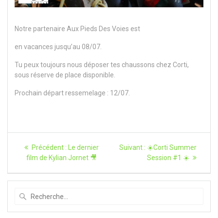
Notre partenaire Aux Pieds Des Voies est
en vacances jusqu’au 08/07.
Tu peux toujours nous déposer tes chaussons chez Corti,
sous réserve de place disponible.
Prochain départ ressemelage : 12/07.
Navigation
Article
Article
Précédent :
Le dernier
Suivant :
☀️Corti Summer
précédent
suivant
de
film de Kylian Jornet 🎥
Session #1 ☀️
:
:
l’article
Recherche
pour
: