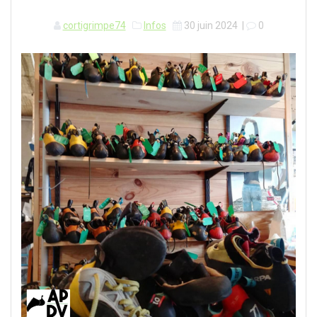
cortigrimpe74
Infos
30 juin 2024
|
0