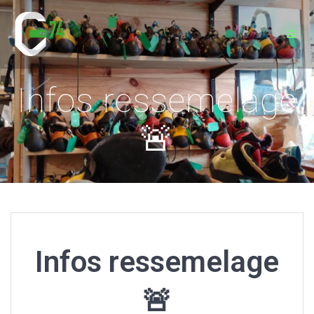
Passer
au
contenu
Infos ressemelage
🚨
Infos ressemelage
🚨