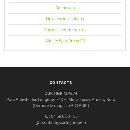
Connexion
Flux des publications
Flux des commentaires
Site de WordPress-FR
CONTACTS
CORTIGRIMPE74
Parc Activité des Longeray 74370 Metz-Tessy, Annecy Nord
(Derrière le magasin BOTANIC)
📞 :
04 58 02 01 36
@ :
contact@corti-grimpe.fr