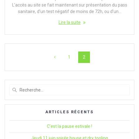
L’accès au site se fait maintenant sur présentation du pass
sanitaire, d’un test négatif de moins de 72h, ou d’un…
Lire la suite
Navigation
Page
Page
1
2
au
sein
des
Recherche
pour
articles
:
ARTICLES RÉCENTS
C’est la pause estivale !
Jeudi 11 juin soirée house et dry tooling