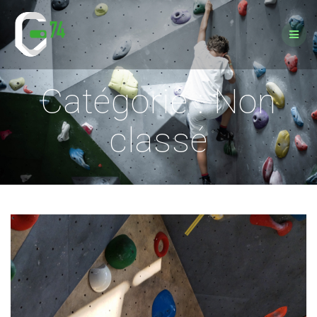
Passer
au
contenu
Catégorie :
Non
classé