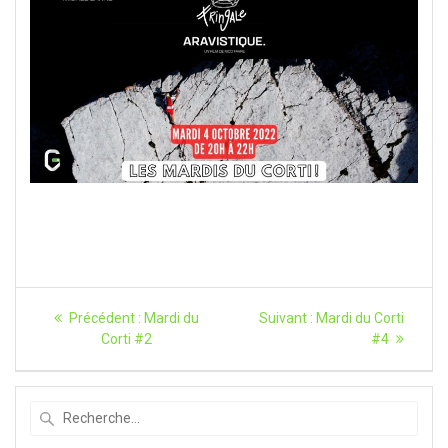
Navigation
Article
Article
Précédent :
Mardi du
Suivant :
Mardi du Corti
précédent
suivant
de
Corti #2
#4
:
:
l’article
Recherche
pour