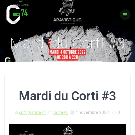
Passer
au
contenu
Mardi du Corti #3
Mardi du Corti #3
cortigrimpe74
Soirées
4 novembre 2022
|
0