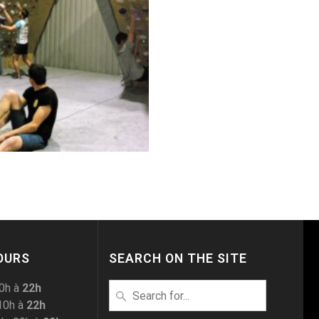
OURS
SEARCH ON THE SITE
10h à
22h
Search
10h à
22h
for