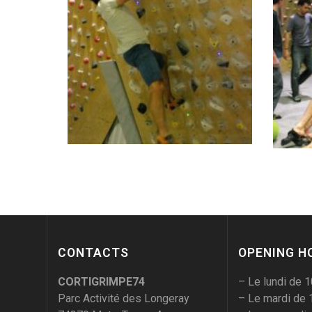
CONTACTS
OPENING H
CORTIGRIMPE74
– Le lundi de 
Parc Activité des Longeray
– Le mardi de 