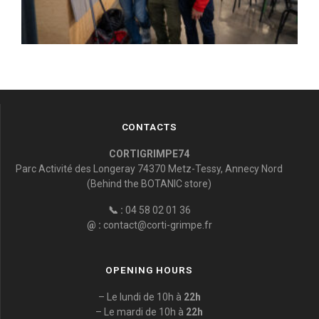
CONTACTS
CORTIGRIMPE74
Parc Activité des Longeray 74370 Metz-Tessy, Annecy Nord
(Behind the BOTANIC store)
📞 :
04 58 02 01 36
@ :
contact@corti-grimpe.fr
OPENING HOURS
– Le lundi de 10h à
22h
– Le mardi de 10h à
22h