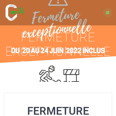
Passer
au
contenu
FERMETURE
EXCEPTIONNELLE
DE LA SALLE.
FERMETURE