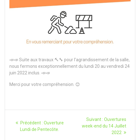
📣📣 Suite aux travaux 🔨🔧 pour l’agrandissement de la salle,
nous fermons exceptionnellement du lundi 20 au vendredi 24
juin 2022 inclus. 📣📣
Merci pour votre compréhension. 😊
Navigation
Article
Suivant :
Ouvertures
Article
Précédent :
Ouverture
suivant
de
week-end du 14 Juillet
précédent
Lundi de Pentecôte.
:
2022
: