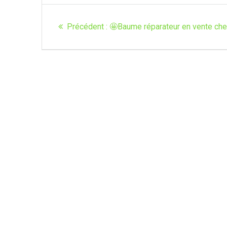
Navigation
Article
Précédent :
🤩Baume réparateur en vente chez
de
précédent
:
l’article