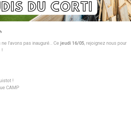
🔥
s ne l’avons pas inauguré… Ce
jeudi 16/05
, rejoignez nous pour
 !
istot !
rque CAMP