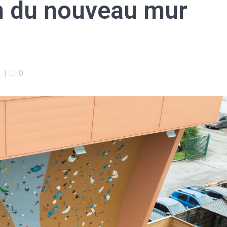
n du nouveau mur
4
|
0