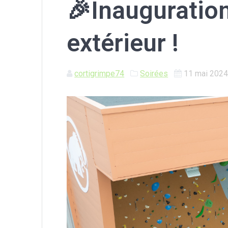
🎉Inauguratio
extérieur !
cortigrimpe74
Soirées
11 mai 202