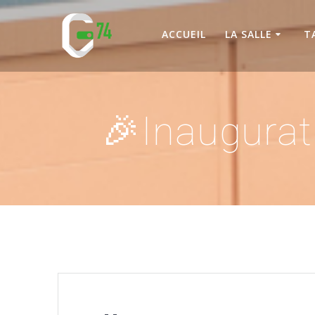
Passer
au
ACCUEIL
LA SALLE
T
contenu
🎉Inaugurat