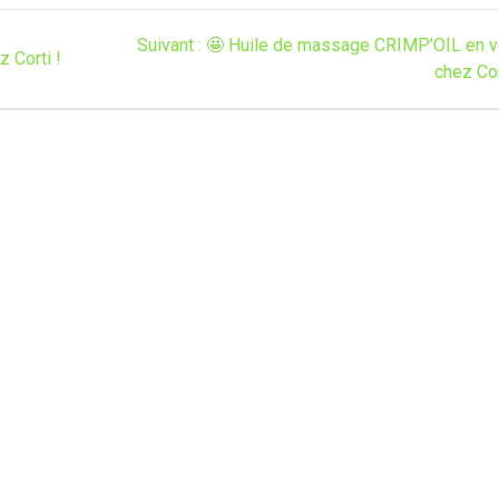
Article
Suivant :
🤩 Huile de massage CRIMP’OIL en v
 Corti !
suivant
chez Cor
: