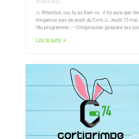
30 avril 2025
⚠️ Attention, oui, tu as bien vu : il n’y aura que 
n’organise pas de jeudi du Corti.⚠️ Jeudi 15 ma
!Au programme :– Crimpmaster (prépare tes p
Lire la suite