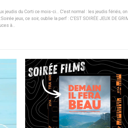
deux jeudis du Corti ce mois-ci… C’est normal : les jeudis fériés, on
i :Soirée jeux, ce soir, oublie la perf : C’EST SOIRÉE JEUX DE GR
ouces à…