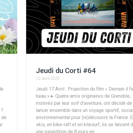
Jeudi du Corti #64
12 avril 2025
de
Jeudi 17 Avril : Projection du film « Demain il f
beau »☀️ Quatre amis originaires de Grenoble,
motivés par leur soif d’aventure, ont décidé de
 ?
lancer ensemble dans un voyage sportif, social
s de
environnemental pour (re)découvrir la France. E
ur
skis, en bike-raft et en kitesurf, ils se lancent 
une expédition de 8 jours en…